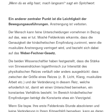
„Wenn du es eilig hast, mach langsam!“ sagt ein Sprichwort.
Ein anderer zentraler Punkt ist die
Leichtigkeit
der
Bewegungsausführungen.
Anstrengung ist verboten.
Der Mensch kann feine Unterscheidungen vornehmen in Bezug
auf das, was er tut. Moshé Feldenkrais erkannte, dass die
Genauigkeit der kinästhetischen Empfindung zunimmt, wenn die
muskuläre Anstrengung verringert wird, und bezieht sich dabei
auf das
Weber-Fechner-Gesetz.
Die beiden Wissenschaftler haben festgestellt, dass die Stärke
von Sinneseindrücken logarithmisch zur Intensität des
physikalischen Reizes verläuft oder anders ausgedrückt: dass
zwischen der Größe eines Reizes (z. B. Licht, Klang, muskuläre
Arbeit etc.) und der Veränderung in diesem Reiz, welche
erforderlich ist, damit wir einen Unterschied bemerken, ein
konstantes Verhältnis besteht. Im Bereich kinästhetischer
Empfindungen beträgt die Konstante etwa ein Vierzigstel.
Wenn Sie bspw. Ihre erste Feldenkrais-Stunde absolvieren und
keine Veränderung in Ihrem Körper(bild) bemerken, kann es daran