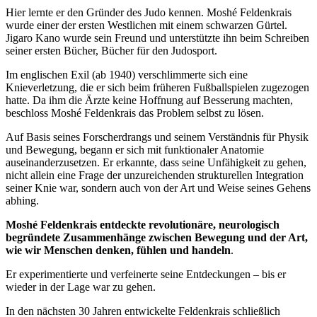
Hier lernte er den Gründer des Judo kennen. Moshé Feldenkrais
wurde einer der ersten Westlichen mit einem schwarzen Gürtel.
Jigaro Kano wurde sein Freund und unterstützte ihn beim Schreiben
seiner ersten Bücher, Bücher für den Judosport.
Im englischen Exil (ab 1940) verschlimmerte sich eine
Knieverletzung, die er sich beim früheren Fußballspielen zugezogen
hatte. Da ihm die Ärzte keine Hoffnung auf Besserung machten,
beschloss Moshé Feldenkrais das Problem selbst zu lösen.
Auf Basis seines Forscherdrangs und seinem Verständnis für Physik
und Bewegung, begann er sich mit funktionaler Anatomie
auseinanderzusetzen. Er erkannte, dass seine Unfähigkeit zu gehen,
nicht allein eine Frage der unzureichenden strukturellen Integration
seiner Knie war, sondern auch von der Art und Weise seines Gehens
abhing.
Moshé Feldenkrais entdeckte revolutionäre, neurologisch
begründete Zusammenhänge zwischen Bewegung und der Art,
wie wir Menschen denken, fühlen und handeln
.
Er experimentierte und verfeinerte seine Entdeckungen – bis er
wieder in der Lage war zu gehen.
In den nächsten 30 Jahren entwickelte Feldenkrais schließlich