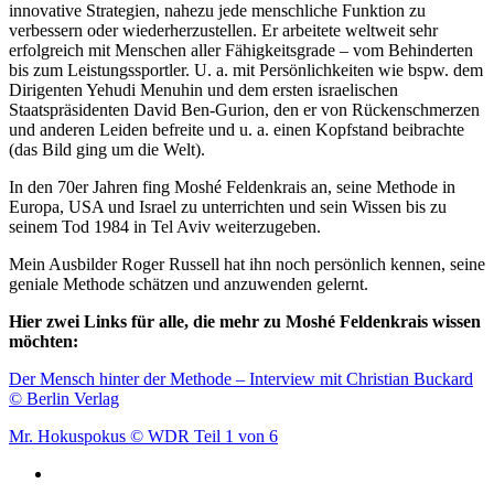
innovative Strategien, nahezu jede menschliche Funktion zu
verbessern oder wiederherzustellen. Er arbeitete weltweit sehr
erfolgreich mit Menschen aller Fähigkeitsgrade – vom Behinderten
bis zum Leistungssportler. U. a. mit Persönlichkeiten wie bspw. dem
Dirigenten Yehudi Menuhin und dem ersten israelischen
Staatspräsidenten David Ben-Gurion, den er von Rückenschmerzen
und anderen Leiden befreite und u. a. einen Kopfstand beibrachte
(das Bild ging um die Welt).
In den 70er Jahren fing Moshé Feldenkrais an, seine Methode in
Europa, USA und Israel zu unterrichten und sein Wissen bis zu
seinem Tod 1984 in Tel Aviv weiterzugeben.
Mein Ausbilder Roger Russell hat ihn noch persönlich kennen, seine
geniale Methode schätzen und anzuwenden gelernt.
Hier zwei Links für alle, die mehr zu Moshé Feldenkrais wissen
möchten:
Der Mensch hinter der Methode –
Interview mit Christian Buckard
© Berlin Verlag
Mr. Hokuspokus © WDR Teil 1 von 6